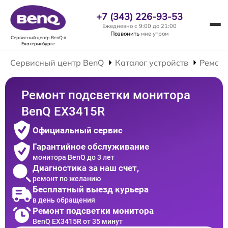
+7 (343) 226-93-53
Ежедневно с 9:00 до 21:00
Позвонить
мне утром
Сервисный центр BenQ
в
Екатеринбурге
Сервисный центр BenQ
Каталог устройств
Ремонт
Ремонт подсветки монитора
BenQ EX3415R
Официальный сервис
Гарантийное обслуживание
монитора BenQ до 3 лет
Диагностика за наш счет,
ремонт по желанию
Бесплатный выезд курьера
в день обращения
Ремонт подсветки монитора
BenQ EX3415R от 35 минут